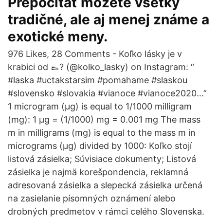
Prepočítať môžete všetky
tradičné, ale aj menej známe a
exotické meny.
976 Likes, 28 Comments - Koľko lásky je v
krabici od 👞? (@kolko_lasky) on Instagram: “ ️ ️ ️
#laska #uctakstarsim #pomahame #slaskou
#slovensko #slovakia #vianoce #vianoce2020…”
1 microgram (μg) is equal to 1/1000 milligram
(mg): 1 μg = (1/1000) mg = 0.001 mg The mass
m in milligrams (mg) is equal to the mass m in
micrograms (μg) divided by 1000: Koľko stojí
listová zásielka; Súvisiace dokumenty; Listová
zásielka je najmä korešpondencia, reklamná
adresovaná zásielka a slepecká zásielka určená
na zasielanie písomných oznámení alebo
drobných predmetov v rámci celého Slovenska.