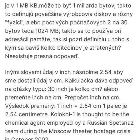
je v 1 MB KB,môže to byť 1 miliarda bytov, takto
to definujú poväčšine výrobcovia diskov a rôzny
"fyzici", alebo poctivých počítačových 2 na 30
bytov teda 1024 MB, takto sa to používa pri
adresácii pamäte, tak si pozri definíciu u toho s
kým sa bavíš Koľko bitcoinov je stratených?
Neexistuje presná odpoveď.
Inými slovami údaj v inch násobíme 2.54 aby
sme dostali údaj v cm. Kalkulačka dáva odpoveď
na otázky typu: 30 inch je koľko cm? alebo
premeňte inch na cm. Prepočet inch na cm.
Výsledok premeny: 1 inch = 2.54 cm 1 palec je
2.54 centimetre. Kolokol-1 is thought to be the
chemical agent employed by a Russian Spetsnaz
team during the Moscow theater hostage crisis
in October 2002.