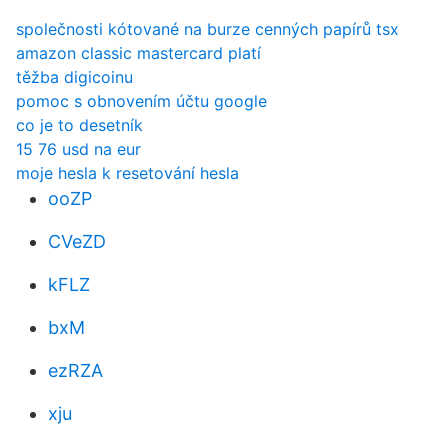
společnosti kótované na burze cenných papírů tsx
amazon classic mastercard platí
těžba digicoinu
pomoc s obnovením účtu google
co je to desetník
15 76 usd na eur
moje hesla k resetování hesla
ooZP
CVeZD
kFLZ
bxM
ezRZA
xju