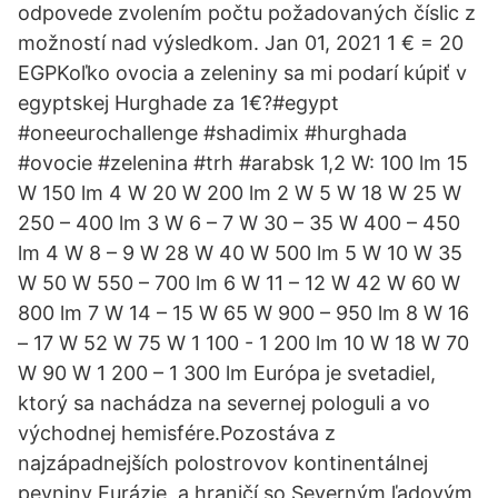
odpovede zvolením počtu požadovaných číslic z
možností nad výsledkom. Jan 01, 2021 1 € = 20
EGPKoľko ovocia a zeleniny sa mi podarí kúpiť v
egyptskej Hurghade za 1€?#egypt
#oneeurochallenge #shadimix #hurghada
#ovocie #zelenina #trh #arabsk 1,2 W: 100 lm 15
W 150 lm 4 W 20 W 200 lm 2 W 5 W 18 W 25 W
250 – 400 lm 3 W 6 – 7 W 30 – 35 W 400 – 450
lm 4 W 8 – 9 W 28 W 40 W 500 lm 5 W 10 W 35
W 50 W 550 – 700 lm 6 W 11 – 12 W 42 W 60 W
800 lm 7 W 14 – 15 W 65 W 900 – 950 lm 8 W 16
– 17 W 52 W 75 W 1 100 - 1 200 lm 10 W 18 W 70
W 90 W 1 200 – 1 300 lm Európa je svetadiel,
ktorý sa nachádza na severnej pologuli a vo
východnej hemisfére.Pozostáva z
najzápadnejších polostrovov kontinentálnej
pevniny Eurázie, a hraničí so Severným ľadovým