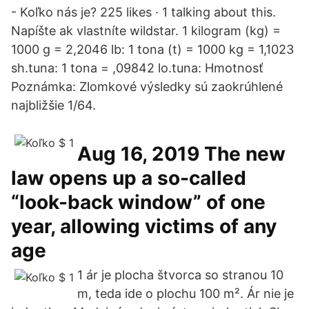
- Koľko nás je? 225 likes · 1 talking about this.
Napíšte ak vlastníte wildstar. 1 kilogram (kg) =
1000 g = 2,2046 lb: 1 tona (t) = 1000 kg = 1,1023
sh.tuna: 1 tona = ,09842 lo.tuna: Hmotnosť
Poznámka: Zlomkové výsledky sú zaokrúhlené
najbližšie 1/64.
Aug 16, 2019 The new
law opens up a so-called
“look-back window” of one
year, allowing victims of any
age
1 ár je plocha štvorca so stranou 10
m, teda ide o plochu 100 m². Ár nie je