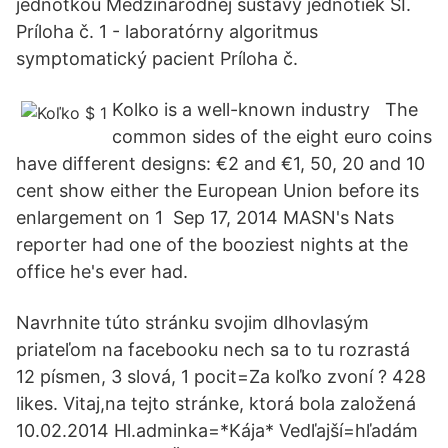
jednotkou Medzinárodnej sústavy jednotiek SI.
Príloha č. 1 - laboratórny algoritmus
symptomatický pacient Príloha č.
Kolko is a well-known industry The
common sides of the eight euro coins
have different designs: €2 and €1, 50, 20 and 10
cent show either the European Union before its
enlargement on 1 Sep 17, 2014 MASN's Nats
reporter had one of the booziest nights at the
office he's ever had.
Navrhnite túto stránku svojim dlhovlasým
priateľom na facebooku nech sa to tu rozrastá
12 písmen, 3 slová, 1 pocit=Za koľko zvoní ? 428
likes. Vitaj,na tejto stránke, ktorá bola založená
10.02.2014 Hl.adminka=*Kája* Vedľajší=hľadám